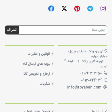
خبرنامه
اشتراک
تماس با ما
خدمات مشتریان
تهران، ونک، خیابان برزیل،
قوانین و مقررات
خیابان بهاره
کوچه گلزار، پلاک 2 ، طبقه 4
رویه های ارسال کالا
غربی
021-91313150
ارجاع و تعویض کالا
09120644134
شکایات
info@royaban.com
درباره ما
همکاری با ما
درباره ما
فرصت های شغلی