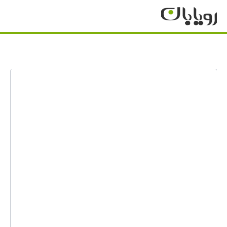
فرش پتینه و
فرش وینتیج 2.5 متری کد 1205
خانه
فرش
وینتیج
طلایی