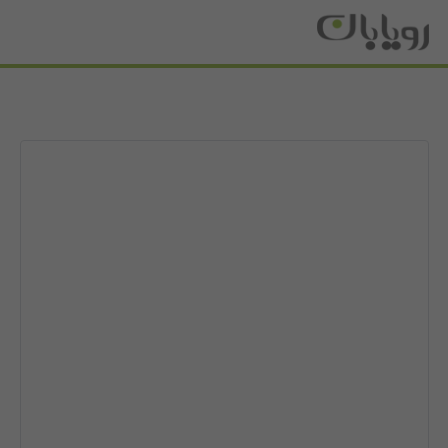
فرش پتینه و
چهار
فرش وینتیج 4 متری کد
خانه
فرش
وینتیج
متری
1216 قرمز