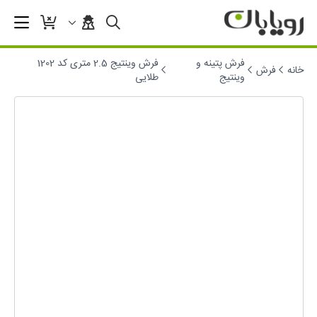
فرش پتینه و
فرش وینتیج 2.5 متری کد 1202
خانه
فرش
وینتیج
طلایی