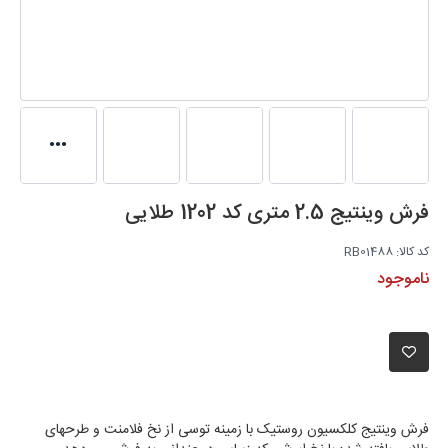
فرش وینتیج 2.5 متری کد 1202 طلایی
کد کالا:
RB01488
دسترسی:
ناموجود
افزودن به دلخواه
فرش وینتیج کلکسیون روستیک با زمینه توسی از نخ فلامنت و طرحهای