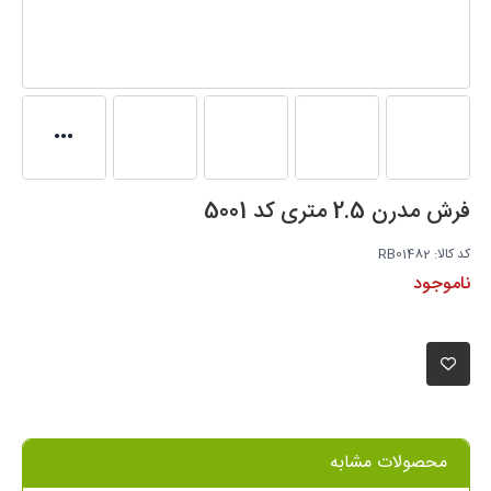
فرش مدرن 2.5 متری کد 5001
کد کالا:
RB01482
دسترسی:
ناموجود
افزودن به دلخواه
محصولات مشابه