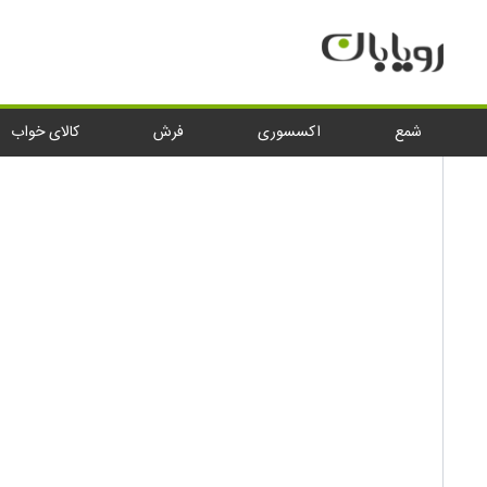
شمع
اکسسوری
فرش
کالای خوا
خانه
کالای خواب
روتختی نوجوان کارینا ساتین پنبه مدل Arang