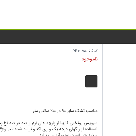
ب
روتختی نوجوان کارینا ساتین پنبه مدل Arang
کد کالا:
RB01155
دسترسی:
ناموجود
افزودن به دلخواه
مناسب تشک سایز ۹۰ در ۲۰۰ سانتی متر