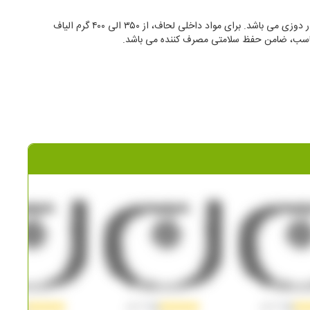
ه تهیه شده. این پارچه ها در یکی از معتبرترین شرکت های چاپ پارچه با
گی بارز این پارچه ها، رنگ ثابت، ﻋﺪم ﭘﺮز دﻫﯽ، ﻟﻄﺎﻓﺖ و ﻧﺮﻣﯽ، عدم آﺑﺮﻓﺖ
لحاف این سرویس به صورت دو رو دوخته شده و دارای نوار دوزی می باشد. برای مواد داخلی لحاف، از ۳۵۰ الی ۴۰۰ گرم الیاف
ناسب، ضامن حفظ سلامتی مصرف کننده می باشد.