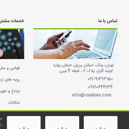
شبکه های اجتماعی
تماس با ما
خدمات مشتری
تهران، ونک، خیابان برزیل، خیابان بهاره
قوانین و مقر
کوچه گلزار، پلاک 2 ، طبقه 4 غربی
021-91313150
رویه های ارس
09120644134
ارجاع و تعوی
info@royaban.com
شکایات