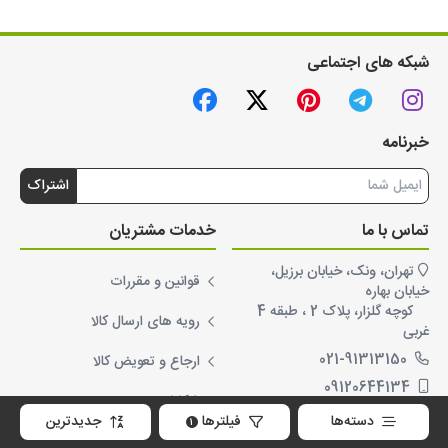
شبکه های اجتماعی
خبرنامه
اشتراک
تماس با ما
خدمات مشتریان
تهران، ونک، خیابان برزیل،
قوانین و مقررات
خیابان بهاره
کوچه گلزار، پلاک 2 ، طبقه 4
رویه های ارسال کالا
غربی
021-91313150
ارجاع و تعویض کالا
09120644134
شکایات
info@royaban.com
دسته‌ها
فیلترها
جدیدترین
1