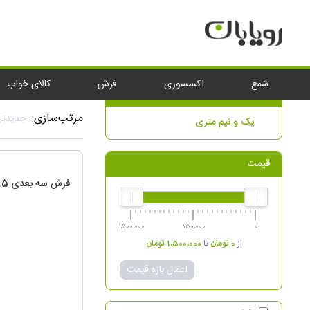
شمع
اکسسوری
فرش
کالای خوا
خانه
فرش
فرش سه بعدی
یک و نیم متری
یک و نیم متری
دسته‌بندی نتایج
مرتب‌سازی:
جدیدتر
یک و نیم متری
قیمت
فرش سه بعدی 1.5 متری کد 437
1،500،000
750،000
0
از
0
تومان
تا
1،500،000
تومان