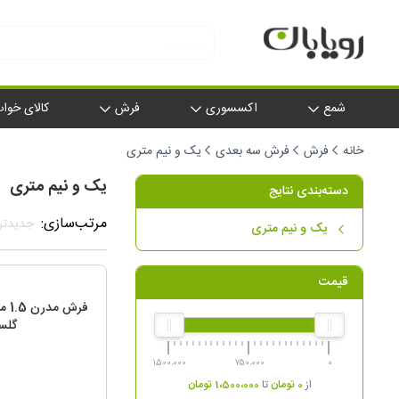
شمع
اکسسوری
فرش
کالای خوا
خانه
فرش
فرش سه بعدی
یک و نیم متری
یک و نیم متری
دسته‌بندی نتایج
مرتب‌سازی:
جدیدتر
یک و نیم متری
قیمت
1،500،000
750،000
0
از
0
تومان
تا
1،500،000
تومان